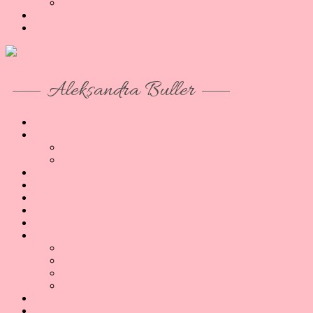
Akcesoria
Moje konto
Aleksandra Buller
O co tu chodzi
Artykuły
Reading B1/B2
Reading B2/C1
Porady
Lekcje Online
Podcast
O mnie
Kontakt
Sklep
Lekcje
E-booki
Kursy
Akcesoria
Moje konto