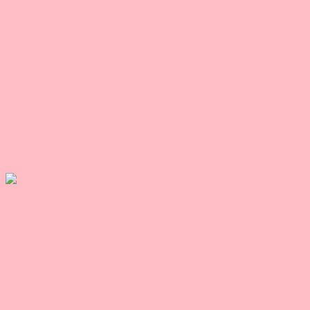
🤯 3 lata, dziesiątki godzin pracy, 50 odcinków. Je