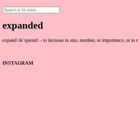
expanded
expand /ɪkˈspænd/ – to increase in size, number, or importance, or to
« Back to Glossary Index
INSTAGRAM
☕ Wiele kobiet, z którymi pracuję, wcale nie ma du