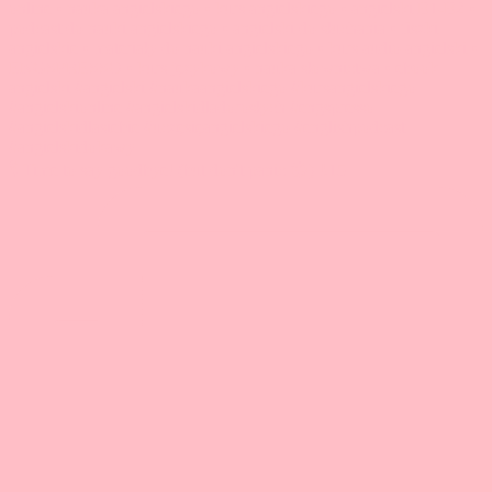
🎙️ Time to say goodbye! (but don't panic 😉) ‼️15