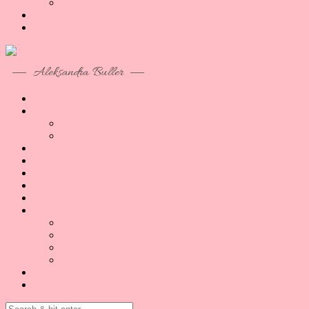
Akcesoria
Moje konto
Aleksandra Buller
O co tu chodzi
Artykuły
Reading B1/B2
Reading B2/C1
Porady
Lekcje Online
Podcast
O mnie
Kontakt
Sklep
Lekcje
E-booki
Kursy
Akcesoria
Moje konto