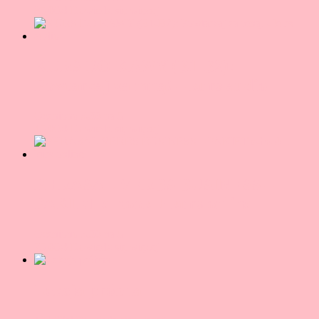
85,00
zł
Dowiedz się więcej
KURS DO KAWY (B1-B2):
Powtarzaj za mną! – kurs audio
Oceniono
5.00
na 5
45,00
zł
Dowiedz się więcej
PHRASAL VERBS BUSINESS –
PAKIET e-book + kurs online
Oceniono
5.00
na 5
75,00
zł
Dowiedz się więcej
Lekcja próbna