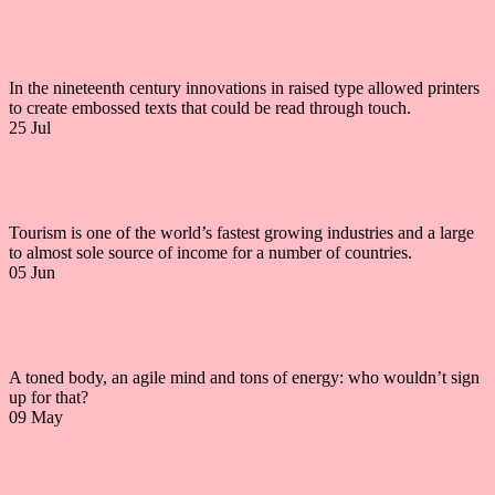
Artykuły
Reading B1/B2
Raised Type
In the nineteenth century innovations in raised type allowed printers
to create embossed texts that could be read through touch.
25
Jul
Artykuły
Reading B2/C1
Sustainable Tourism
Tourism is one of the world’s fastest growing industries and a large
to almost sole source of income for a number of countries.
05
Jun
Artykuły
Reading B2/C1
Wellness Development
A toned body, an agile mind and tons of energy: who wouldn’t sign
up for that?
09
May
Artykuły
Reading B1/B2
Charity Flowers