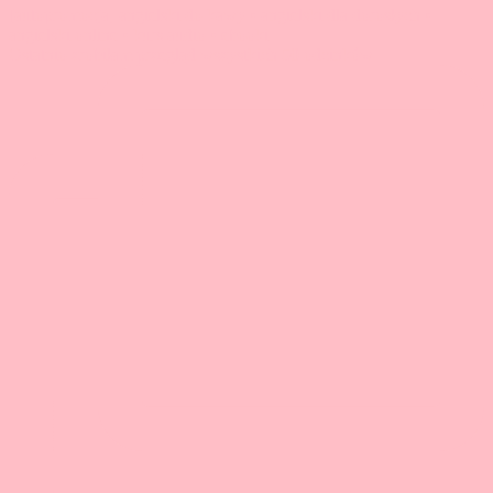
Ostatnio zrobiłam przegląd wszystkich 50 odcinków