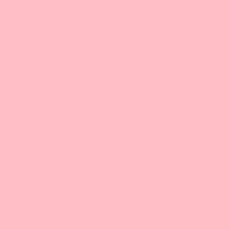
🇬🇧☕ Jak już pewnie wiesz, ENGSPRESSO stało się kur