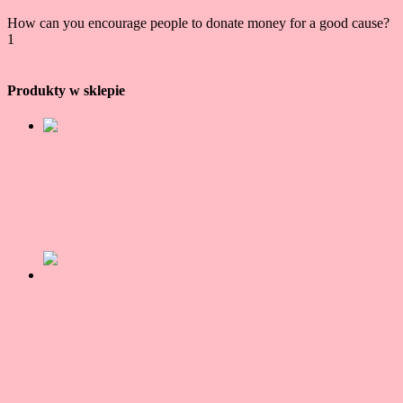
How can you encourage people to donate money for a good cause?
Stronicowanie
1
2
wpisów
Produkty w sklepie
PONAD 200 PRAKTYCZNYCH
WYRAŻEŃ B1-B2 – kurs online
Oceniono
4.71
na 5
55,00
zł
Dowiedz się więcej
365 IDIOMÓW, PRZYSŁÓW I
POWIEDZEŃ – PAKIET e-book +
kurs online
Oceniono
5.00
na 5