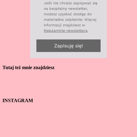
Jeśli nie chcesz zapisywać się
na bezpłatny newsletter,
możesz uzyskać dostęp do
materiałów odpłatnie. Więcej
informacji znajdziesz w
Regulaminie newslettera
.
Zapisuję się!
Tutaj też mnie znajdziesz
INSTAGRAM
☕ Wiele kobiet, z którymi pracuję, wcale nie ma du