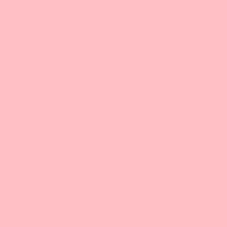
🤯 3 lata, dziesiątki godzin pracy, 50 odcinków. Je