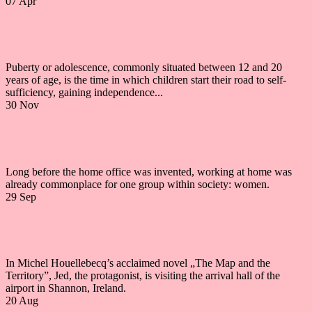
07
Apr
Artykuły
Reading B1/B2
Adolescence
Puberty or adolescence, commonly situated between 12 and 20
years of age, is the time in which children start their road to self-
sufficiency, gaining independence...
30
Nov
Artykuły
Reading B2/C1
Women’s Work
Long before the home office was invented, working at home was
already commonplace for one group within society: women.
29
Sep
Artykuły
Reading B2/C1
Airport Art
In Michel Houellebecq’s acclaimed novel „The Map and the
Territory”, Jed, the protagonist, is visiting the arrival hall of the
airport in Shannon, Ireland.
20
Aug