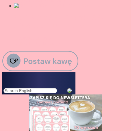
139,00
zł
Dowiedz się więcej
365 IDIOMÓW, PRZYSŁÓW I
POWIEDZEŃ – e-book
Oceniono
5.00
na 5
65,00
zł
Dodaj do koszyka