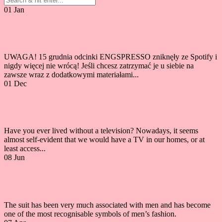
01
Jan
Podcast
ENGSPRESSO – Episode 1
UWAGA! 15 grudnia odcinki ENGSPRESSO zniknęły ze Spotify i
nigdy więcej nie wrócą! Jeśli chcesz zatrzymać je u siebie na
zawsze wraz z dodatkowymi materiałami...
01
Dec
Artykuły
Reading B1/B2
Watching TV
Have you ever lived without a television? Nowadays, it seems
almost self-evident that we would have a TV in our homes, or at
least access...
08
Jun
Artykuły
Reading B2/C1
Women’s Attire
The suit has been very much associated with men and has become
one of the most recognisable symbols of men’s fashion.