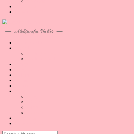
Akcesoria
Moje konto
1 produkt
65,00zł
Aleksandra Buller
O co tu chodzi
Artykuły
Reading B1/B2
Reading B2/C1
Porady
Lekcje Online
Podcast
O mnie
Kontakt
Sklep
Lekcje
E-booki
Kursy
Akcesoria
Moje konto
1 produkt
65,00zł