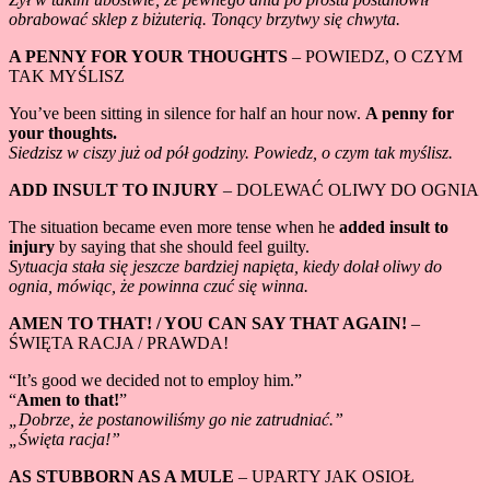
obrabować sklep z biżuterią. Tonący brzytwy się chwyta.
A PENNY FOR YOUR THOUGHTS
– POWIEDZ, O CZYM
TAK MYŚLISZ
You’ve been sitting in silence for half an hour now.
A penny for
your thoughts.
Siedzisz w ciszy już od pół godziny. Powiedz, o czym tak myślisz.
ADD INSULT TO INJURY
– DOLEWAĆ OLIWY DO OGNIA
The situation became even more tense when he
added insult to
injury
by saying that she should feel guilty.
Sytuacja stała się jeszcze bardziej napięta, kiedy dolał oliwy do
ognia, mówiąc, że powinna czuć się winna.
AMEN TO THAT! / YOU CAN SAY THAT AGAIN!
–
ŚWIĘTA RACJA / PRAWDA!
“It’s good we decided not to employ him.”
“
Amen to that!
”
„Dobrze, że postanowiliśmy go nie zatrudniać.”
„Święta racja!”
AS STUBBORN AS A MULE
– UPARTY JAK OSIOŁ