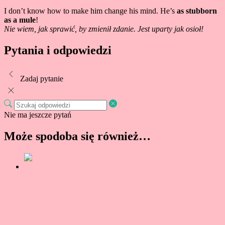
I don’t know how to make him change his mind. He’s
as stubborn
as a mule
!
Nie wiem, jak sprawić, by zmienił zdanie. Jest uparty jak osioł!
Pytania i odpowiedzi
Zadaj pytanie
Nie ma jeszcze pytań
Może spodoba się również…
365 IDIOMÓW, PRZYSŁÓW I
POWIEDZEŃ – PAKIET e-book +
kurs online