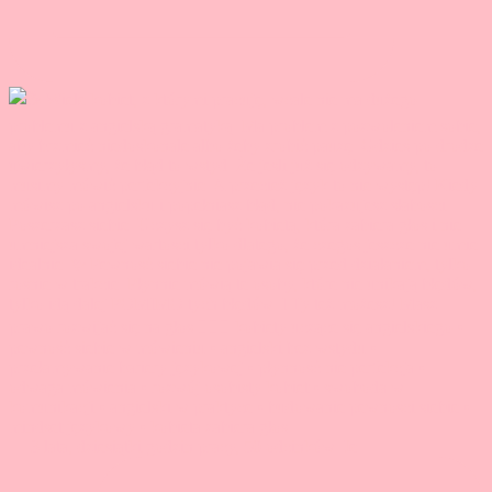
🤯 3 lata, dziesiątki godzin pracy, 50 odcinków. Je