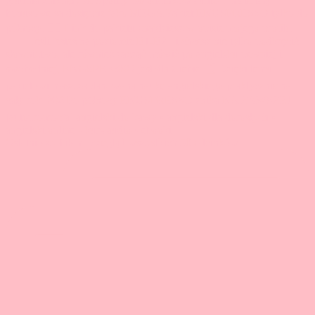
Ostatnio zrobiłam przegląd wszystkich 50 odcinków