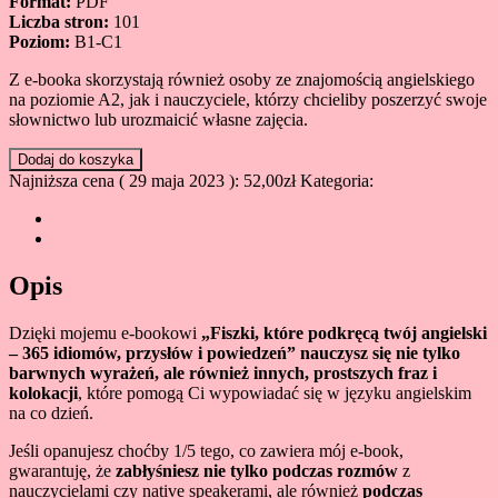
Format:
PDF
Liczba stron:
101
Poziom:
B1-C1
Z e-booka skorzystają również osoby ze znajomością angielskiego
na poziomie A2, jak i nauczyciele, którzy chcieliby poszerzyć swoje
słownictwo lub urozmaicić własne zajęcia.
ilość
Dodaj do koszyka
365
Najniższa cena (
29 maja 2023
):
52,00
zł
Kategoria:
E-booki
IDIOMÓW,
PRZYSŁÓW
Opis
I
Pytania i odpowiedzi
POWIEDZEŃ
-
Opis
e-
book
Dzięki mojemu e-bookowi
„Fiszki, które podkręcą twój angielski
– 365 idiomów, przysłów i powiedzeń”
nauczysz się nie tylko
barwnych wyrażeń, ale również innych, prostszych fraz i
kolokacji
, które pomogą Ci wypowiadać się w języku angielskim
na co dzień.
Jeśli opanujesz choćby 1/5 tego, co zawiera mój e-book,
gwarantuję, że
zabłyśniesz nie tylko podczas rozmów
z
nauczycielami czy native speakerami, ale również
podczas