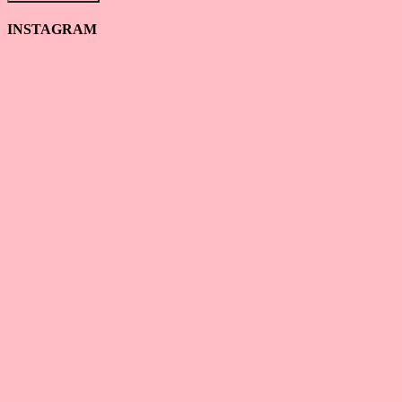
INSTAGRAM
☕ Wiele kobiet, z którymi pracuję, wcale nie ma du