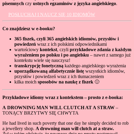
pisemnych
czy
ustnych egzaminów z języka angielskiego
.
POSŁUCHAJ I NAUCZ SIĘ 10 IDIOMÓW
Co znajdziesz w e-booku?
365 fiszek, czyli 365 angielskich idiomów, przysłów i
powiedzeń
wraz z ich polskimi odpowiednikami
wartościowy
kontekst
, czyli
przykładowe zdania z każdym
wyrażeniem po polsku i po angielsku
– nawet z samego już
kontekstu wiele się nauczysz!
transkrypcję fonetyczną
każdego angielskiego wyrażenia
uporządkowaną alfabetycznie listę
wszystkich idiomów,
przysłów i powiedzeń wraz z ich tłumaczeniem
kilka moich
sposobów na naukę z fiszek
🙂
Przykładowe idiomy wraz z kontekstem – prosto z e-booka:
A DROWNING MAN WILL CLUTCH AT A STRAW
–
TONĄCY BRZYTWY SIĘ CHWYTA
He had lived in such poverty that one day he simply decided to rob
a jewellery shop.
A drowning man will clutch at a straw.
Żył w takim ubóstwie, że pewnego dnia po prostu postanowił