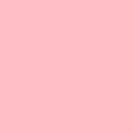
🇬🇧☕ Jak już pewnie wiesz, ENGSPRESSO stało się kur