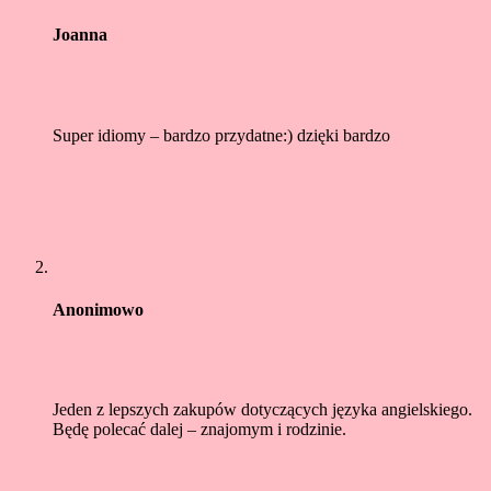
Joanna
9 sierpnia 2021at12:35
Odpowiedz
Super idiomy – bardzo przydatne:) dzięki bardzo
Anonimowo
17 sierpnia 2021at11:42
Odpowiedz
Jeden z lepszych zakupów dotyczących języka angielskiego.
Będę polecać dalej – znajomym i rodzinie.