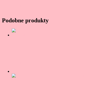
Oceniono
5.00
na 5
85,00
zł
Dowiedz się więcej
Podobne produkty
PHRASAL VERBS BUSINESS –
PAKIET e-book + kurs online
Oceniono
5.00
na 5
75,00
zł
Dowiedz się więcej
Promocja!
Zestaw kursów do kawy (B1-B2): kurs
audio „Powtarzaj za mną!” + kurs
fiszkowy