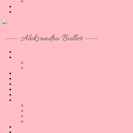
Akcesoria
Moje konto
Aleksandra Buller
O co tu chodzi
Artykuły
Reading B1/B2
Reading B2/C1
Porady
Lekcje Online
Podcast
O mnie
Kontakt
Sklep
Lekcje
E-booki
Kursy
Akcesoria
Moje konto