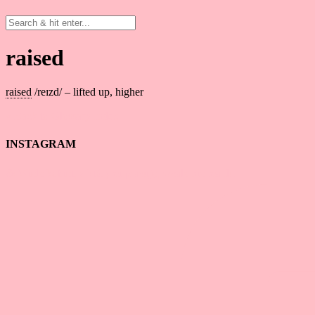
raised
raised
/reɪzd/ – lifted up, higher
« Back to Glossary Index
INSTAGRAM
☕ Wiele kobiet, z którymi pracuję, wcale nie ma du