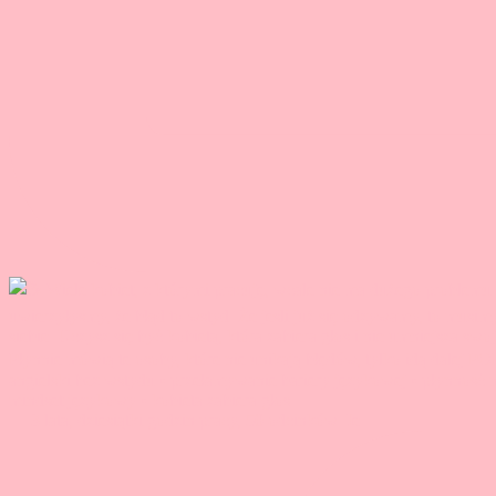
🤯 3 lata, dziesiątki godzin pracy, 50 odcinków. Je