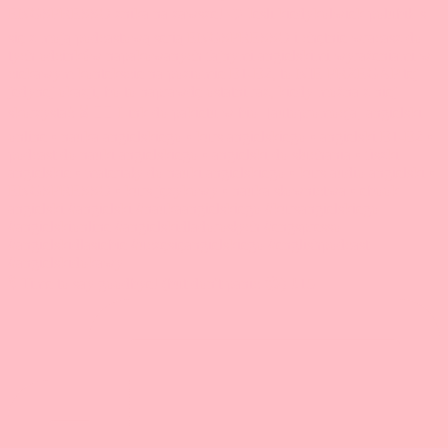
🎙️ Time to say goodbye! (but don't panic 😉) ‼️15