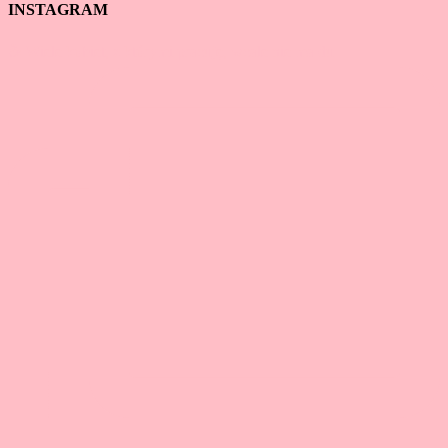
INSTAGRAM
☕ Wiele kobiet, z którymi pracuję, wcale nie ma du