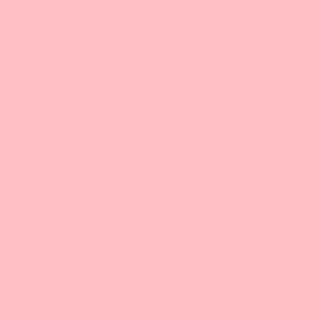
🇬🇧☕ Jak już pewnie wiesz, ENGSPRESSO stało się kur