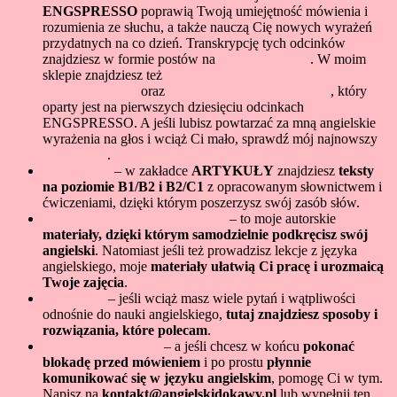
ENGSPRESSO
poprawią Twoją umiejętność mówienia i
rozumienia ze słuchu, a także nauczą Cię nowych wyrażeń
przydatnych na co dzień. Transkrypcję tych odcinków
znajdziesz w formie postów na
stronie głównej
. W moim
sklepie znajdziesz też
e-book z transkrypcją 30 odcinków
ENGSPRESSO
oraz
zeszyt ćwiczeń do podcastu
, który
oparty jest na pierwszych dziesięciu odcinkach
ENGSPRESSO. A jeśli lubisz powtarzać za mną angielskie
wyrażenia na głos i wciąż Ci mało, sprawdź mój najnowszy
kurs audio
.
READING
– w zakładce
ARTYKUŁY
znajdziesz
teksty
na poziomie B1/B2 i B2/C1
z opracowanym słownictwem i
ćwiczeniami, dzięki którym poszerzysz swój zasób słów.
E-BOOKI I KURSY ONLINE
– to moje autorskie
materiały, dzięki którym samodzielnie podkręcisz swój
angielski
. Natomiast jeśli też prowadzisz lekcje z języka
angielskiego, moje
materiały ułatwią Ci pracę i urozmaicą
Twoje zajęcia
.
PORADY
– jeśli wciąż masz wiele pytań i wątpliwości
odnośnie do nauki angielskiego,
tutaj znajdziesz sposoby i
rozwiązania, które polecam
.
LEKCJE ONLINE
– a jeśli chcesz w końcu
pokonać
blokadę przed mówieniem
i po prostu
płynnie
komunikować się w języku angielskim
, pomogę Ci w tym.
Napisz na
kontakt@angielskidokawy.pl
lub wypełnij ten