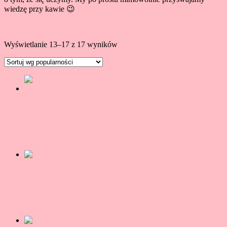
wiedzę przy kawie 😉
Posortowane
Wyświetlanie 13–17 z 17 wyników
według
popularności
245 IDIOMÓW, PRZYSŁÓW I
POWIEDZEŃ (part 2) – kurs online
45,00
zł
Dowiedz się więcej
Workbook 1 – Between Plans: Before
9 O’clock
20,00
zł
Dodaj do koszyka