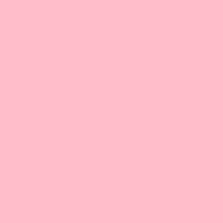
Ostatnio zrobiłam przegląd wszystkich 50 odcinków