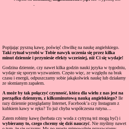
formularz
.
Popijając pyszną kawę, poświęć chwilkę na naukę angielskiego.
Taki rytuał wyrobi w Tobie nawyk uczenia się przez kilka
minut dziennie i przyniesie efekty wcześniej, niż Ci się wydaje!
Godzina dziennie, czy nawet kilka godzin nauki języka w tygodniu,
wydaje się sporym wyzwaniem. Często więc, ze względu na brak
czasu i energii, odpuszczamy sobie jakąkolwiek naukę lub działamy
ze słomianym zapałem.
A może by tak połączyć czynność, która dla wielu z nas jest na
porządku dziennym, z kilkuminutową nauką angielskiego?
Ile
razy dziennie przeglądamy Internet, Facebook’a czy Instagram z
kubkiem kawy w ręku? To już chyba współczesna rutyna…
Zatem robimy kawę (herbata czy woda z cytryną też mogą być) i
wybieramy to, czego chcemy się dziś nauczyć
. Nie myślmy nawet
o tym, że się uczymy. My po prostu mimowolnie przyswajamy