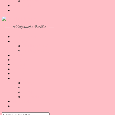
Akcesoria
Moje konto
Aleksandra Buller
O co tu chodzi
Artykuły
Reading B1/B2
Reading B2/C1
Porady
Lekcje Online
Podcast
O mnie
Kontakt
Sklep
Lekcje
E-booki
Kursy
Akcesoria
Moje konto