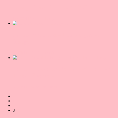
Lekcja indywidualna (A2-C1)
149,00
zł
Dodaj do koszyka
Torba płócienna – I don’t give a
frappe
99,00
zł
Dodaj do koszyka
Webinar „Speak Naturally” + e-book
+ kurs fiszkowy
59,00
zł
Dowiedz się więcej
←
1
2
3