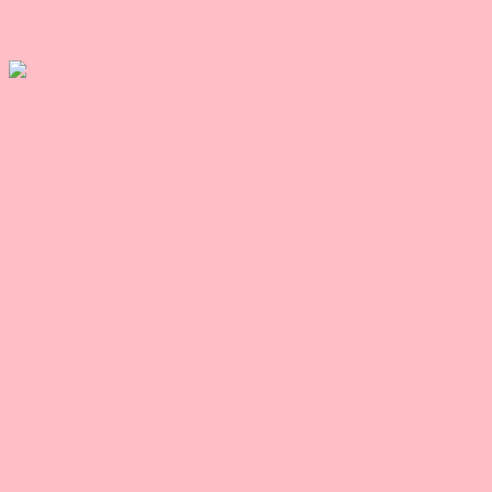
🤯 3 lata, dziesiątki godzin pracy, 50 odcinków. Je